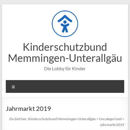
Zum
Inhalt
springen
Kinderschutzbund
Memmingen-Unterallgäu
Die Lobby für Kinder
Menü
Jahrmarkt 2019
Du bist hier:
Kinderschutzbund Memmingen-Unterallgäu
>
Uncategorized
>
Jahrmarkt 2019